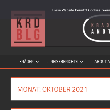
Zum
Inhalt
Diese Website benutzt Cookies. Wenn
…
springen
another
simple
Kraftrad
Blog
… KRÄDER
… REISEBERICHTE
… ABOUT A
MONAT:
OKTOBER 2021