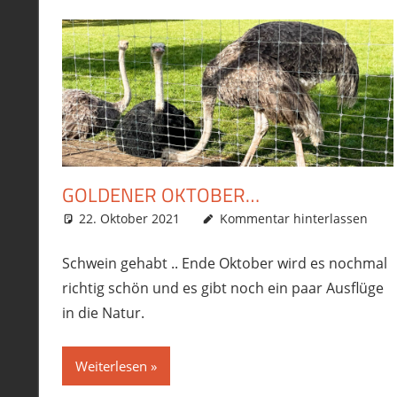
GOLDENER OKTOBER…
22. Oktober 2021
phil
Allgemein
Kommentar hinterlassen
,
T4
,
Touren
Schwein gehabt .. Ende Oktober wird es nochmal
richtig schön und es gibt noch ein paar Ausflüge
in die Natur.
Weiterlesen