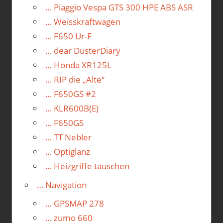
… Piaggio Vespa GTS 300 HPE ABS ASR
… Weisskraftwagen
… F650 Ur-F
… dear DusterDiary
… Honda XR125L
… RIP die „Alte“
… F650GS #2
… KLR600B(E)
… F650GS
… TT Nebler
… Optiglanz
… Heizgriffe tauschen
… Navigation
… GPSMAP 278
… zumo 660