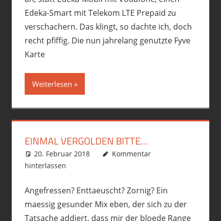
Edeka-Smart mit Telekom LTE Prepaid zu
verschachern. Das klingt, so dachte ich, doch
recht pfiffig. Die nun jahrelang genutzte Fyve
Karte
Weiterlesen
EINMAL VERGOLDEN BITTE…
20. Februar 2018
phil
Allgemein
Kommentar
,
Duster
,
political
hinterlassen
incorrect
,
Premiumschrott
Angefressen? Enttaeuscht? Zornig? Ein
maessig gesunder Mix eben, der sich zu der
Tatsache addiert, dass mir der bloede Range