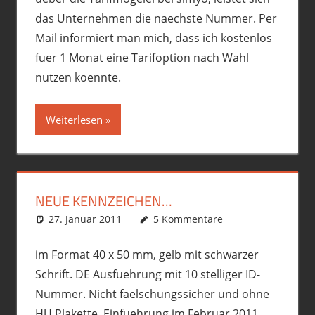
das Unternehmen die naechste Nummer. Per
Mail informiert man mich, dass ich kostenlos
fuer 1 Monat eine Tarifoption nach Wahl
nutzen koennte.
Weiterlesen
NEUE KENNZEICHEN…
27. Januar 2011
phil
Gebastelt
5 Kommentare
,
Motorrad
im Format 40 x 50 mm, gelb mit schwarzer
Schrift. DE Ausfuehrung mit 10 stelliger ID-
Nummer. Nicht faelschungssicher und ohne
HU Plakette. Einfuehrung im Februar 2011