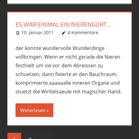
ES WAR EINMAL EIN NIERENGURT…
10. Januar 2011
phil
Allgemein
4 Kommentare
,
Ausrüstung/Equipment
,
Motorrad
,
political incorrect
der konnte wundervolle Wunderdinge
vollbringen. Wenn er nicht gerade die Nieren
festhielt um sie vor dem Abreissen zu
schuetzen, dann fixierte er den Bauchraum,
komprimierte aaaaaalle inneren Organe und
stuetzt die Wirbelsaeule mit magischer Hand.
Weiterlesen
Seitennummerierung