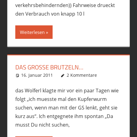
verkehrsbehindernden)) Fahrweise drueckt
den Verbrauch von knapp 10 l
Weiterlesen
DAS GROSSE BRUTZELN…
16. Januar 2011
phil
Fremdgebastelt
2 Kommentare
,
Motorrad
das Wolferl klagte mir vor ein paar Tagen wie
folgt „ich muesste mal den Kupferwurm
suchen, wenn man mit der GS lenkt, geht sie
kurz aus“. Ich entgegnete ihm spontan „Da
musst Du nicht suchen,