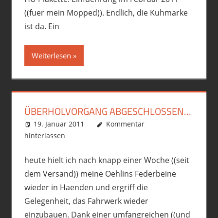
((fuer mein Mopped)). Endlich, die Kuhmarke
ist da. Ein
Weiterlesen
ÜBERHOLVORGANG ABGESCHLOSSEN…
19. Januar 2011
phil
Gebastelt
Kommentar
,
Motorrad
,
R12GS
hinterlassen
heute hielt ich nach knapp einer Woche ((seit
dem Versand)) meine Oehlins Federbeine
wieder in Haenden und ergriff die
Gelegenheit, das Fahrwerk wieder
einzubauen. Dank einer umfangreichen ((und