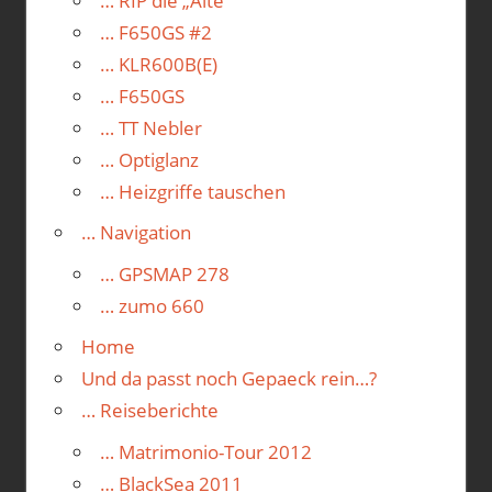
… RIP die „Alte“
… F650GS #2
… KLR600B(E)
… F650GS
… TT Nebler
… Optiglanz
… Heizgriffe tauschen
… Navigation
… GPSMAP 278
… zumo 660
Home
Und da passt noch Gepaeck rein…?
… Reiseberichte
… Matrimonio-Tour 2012
… BlackSea 2011