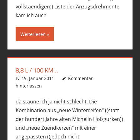
vollstaendigen)) Liste der Anzugsdrehmente
kam ich auch
Weiterlesen
8,8 L / 100 KM…
19. Januar 2011
phil
Der 3er
Kommentar
hinterlassen
da staune ich ja nicht schlecht. Die
Kombination aus „neue Winterreifen“ ((statt
der hundert Jahre alten Michelin Holzgurken))
und „neue Zuendkerzen“ mit einer
angepassten ((jedoch nicht