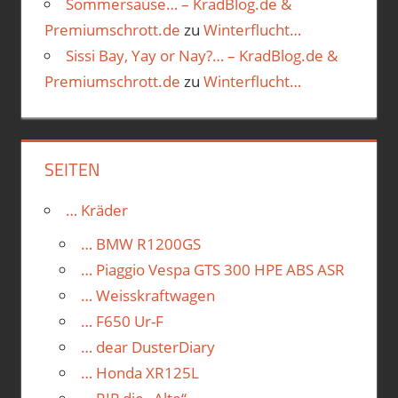
Sommersause… – KradBlog.de &
Premiumschrott.de
zu
Winterflucht…
Sissi Bay, Yay or Nay?… – KradBlog.de &
Premiumschrott.de
zu
Winterflucht…
SEITEN
… Kräder
… BMW R1200GS
… Piaggio Vespa GTS 300 HPE ABS ASR
… Weisskraftwagen
… F650 Ur-F
… dear DusterDiary
… Honda XR125L