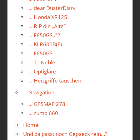
… dear DusterDiary
… Honda XR125L
… RIP die „Alte“
… F650GS #2
… KLR600B(E)
… F650GS
… TT Nebler
… Optiglanz
… Heizgriffe tauschen
… Navigation
… GPSMAP 278
… zumo 660
Home
Und da passt noch Gepaeck rein…?