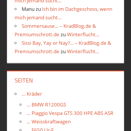
mich jemand sucht…
Manu
zu
Ich bin im Dachgeschoss, wenn
mich jemand sucht…
Sommersause… – KradBlog.de &
Premiumschrott.de
zu
Winterflucht…
Sissi Bay, Yay or Nay?… – KradBlog.de &
Premiumschrott.de
zu
Winterflucht…
SEITEN
… Kräder
… BMW R1200GS
… Piaggio Vespa GTS 300 HPE ABS ASR
… Weisskraftwagen
… F650 Ur-F