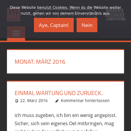
Zum
Diese Website benutzt Cookies. Wenn du die Website weiter
Inhalt
nutzt, gehen wir von deinem Einverständnis aus.
springen
Aye, Captain!
Nein
KRADBLOG.DE
…
another
&
simple
Kraftrad
PREMIUMSCHRO
Blog
MONAT:
MÄRZ 2016
EINMAL WARTUNG UND ZURUECK..
22. März 2016
phil
Allgemein
Kommentar hinterlassen
,
Motorrad
,
political
incorrect
,
R12GS
ich muss zugeben, ich bin ein wenig angepisst.
Sicher, sich sein eigenes Oel mitbringen, mag