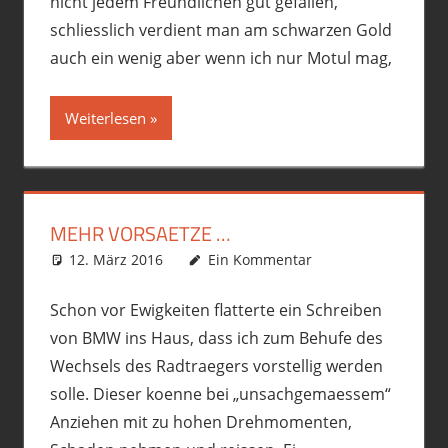
nicht jedem Freundlichen gut gefallen,
schliesslich verdient man am schwarzen Gold
auch ein wenig aber wenn ich nur Motul mag,
Weiterlesen
MEHR VORSAETZE …
12. März 2016
phil
Allgemein
Ein Kommentar
,
Ausrüstung/Equipment
,
Motorrad
,
R12GS
Schon vor Ewigkeiten flatterte ein Schreiben
von BMW ins Haus, dass ich zum Behufe des
Wechsels des Radtraegers vorstellig werden
solle. Dieser koenne bei „unsachgemaessem“
Anziehen mit zu hohen Drehmomenten,