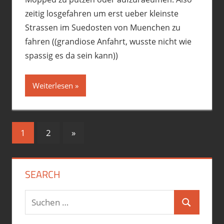
zeitig losgefahren um erst ueber kleinste
Strassen im Suedosten von Muenchen zu
fahren ((grandiose Anfahrt, wusste nicht wie
spassig es da sein kann))
Weiterlesen
Seitennummerierung
Nächste
1
2
»
Beiträge
der
Beiträge
SEARCH
Suchen
Suchen
nach: