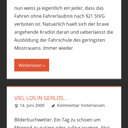
nun weiss ja eigentlich ein jeder, dass das
Fahren ohne Fahrerlaubnis nach §21 StVG
verboten ist. Natuerlich haelt sich der brave
angehende Kradist daran und ueberlaesst die
Ausbildung der Fahrschule des geringsten
Misstrauens. Immer wieder
Weiterlesen
VIEL LOS IN GERLOS…
14. Juni 2009
phil
Motorrad
Kommentar hinterlassen
,
R12GS
,
Touren
Bilderbuchwetter. Ein Tag zu schoen um
Mopped zu putzen oder aufzuraeumen. Also