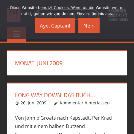
Zum
Diese Website benutzt Cookies. Wenn du die Website weiter
Inhalt
nutzt, gehen wir von deinem Einverständnis aus.
springen
Aye, Captain!
Nein
KRADBLOG.DE
…
another
&
simple
Kraftrad
PREMIUMSCHRO
Blog
MONAT:
JUNI 2009
LONG WAY DOWN, DAS BUCH…
26. Juni 2009
phil
Buecher
Kommentar hinterlassen
,
Motorrad
Von John o’Groats nach Kapstadt. Per Krad
und mit einem halben Dutzend