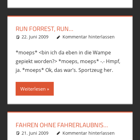
RUN FORREST, RUN…
22. Juni 2009
phil
Allgemein
Kommentar hinterlassen
*moeps* <bin ich da eben in die Wampe
gepiekt worden?> *moeps, moeps* -.- Hmpf,
ja. *moeps* Ok, das war’s. Sportzeug her.
Weiterlesen
FAHREN OHNE FAHRERLAUBNIS…
21. Juni 2009
phil
Allgemein
Kommentar hinterlassen
,
Motorrad