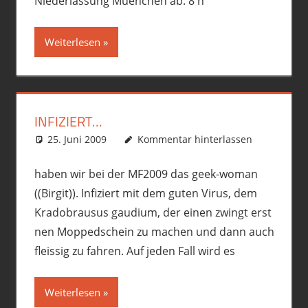
Niederlassung Muenchen ab. 8 h
Weiterlesen
INFIZIERT…
25. Juni 2009
phil
Motorrad
Kommentar hinterlassen
haben wir bei der MF2009 das geek-woman
((Birgit)). Infiziert mit dem guten Virus, dem
Kradobrausus gaudium, der einen zwingt erst
nen Moppedschein zu machen und dann auch
fleissig zu fahren. Auf jeden Fall wird es
Weiterlesen