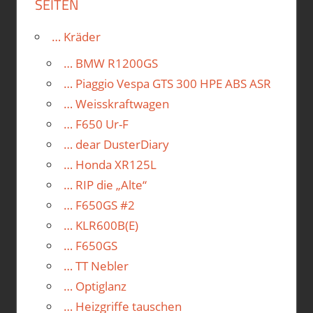
SEITEN
… Kräder
… BMW R1200GS
… Piaggio Vespa GTS 300 HPE ABS ASR
… Weisskraftwagen
… F650 Ur-F
… dear DusterDiary
… Honda XR125L
… RIP die „Alte“
… F650GS #2
… KLR600B(E)
… F650GS
… TT Nebler
… Optiglanz
… Heizgriffe tauschen