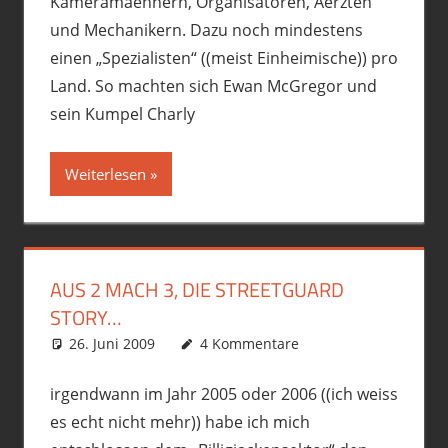
Kameramaennern, Organisatoren, Aerzten
und Mechanikern. Dazu noch mindestens
einen „Spezialisten“ ((meist Einheimische)) pro
Land. So machten sich Ewan McGregor und
sein Kumpel Charly
Weiterlesen
AUS 2 MACH 3, DIE STREETGUARD
STORY…
26. Juni 2009
phil
Ausrüstung/Equipment
4 Kommentare
,
Motorrad
,
Premiumschrott
irgendwann im Jahr 2005 oder 2006 ((ich weiss
es echt nicht mehr)) habe ich mich