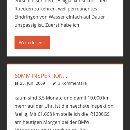
entschlossen dem „Billigjackensektor“ den
Ruecken zu kehren, weil permanentes
Eindringen von Wasser einfach auf Dauer
unspassig ist. Zuerst habe ich
Weiterlesen
60MM INSPEKTION…
25. Juni 2009
phil
Motorrad
3 Kommentare
,
R12GS
kaum sind 3,5 Monate und damit 10.000 km
mehr auf der Uhr, ist die naechste Inspektion
faellig. Mit 61.668 km stelle ich die R1200GS
am heutigen Morgen bei der BMW