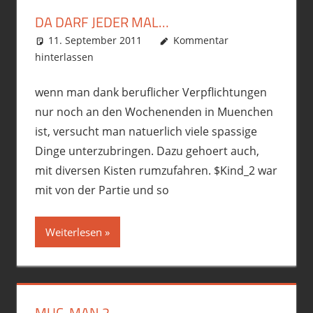
DA DARF JEDER MAL…
11. September 2011
phil
Allgemein
Kommentar
,
Fremdgebastelt
,
hinterlassen
Gebastelt
,
Motorrad
wenn man dank beruflicher Verpflichtungen
nur noch an den Wochenenden in Muenchen
ist, versucht man natuerlich viele spassige
Dinge unterzubringen. Dazu gehoert auch,
mit diversen Kisten rumzufahren. $Kind_2 war
mit von der Partie und so
Weiterlesen
MUC-MAN 2…