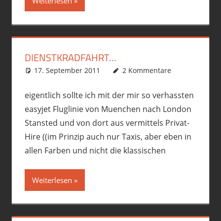
Weiterlesen
DIENSTKRADFAHRT…
17. September 2011
phil
Allgemein
2 Kommentare
,
Motorrad
,
R12GS
,
Touren
eigentlich sollte ich mit der mir so verhassten
easyjet Fluglinie von Muenchen nach London
Stansted und von dort aus vermittels Privat-
Hire ((im Prinzip auch nur Taxis, aber eben in
allen Farben und nicht die klassischen
Weiterlesen