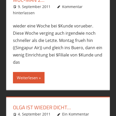
9. September 2011
phil
Allgemein
Kommentar
hinterlassen
wieder eine Woche bei $Kunde vorueber.
Diese Woche verging auch irgendwie noch
schneller als die Letzte. Montag frueh hin
((Singapur Air)) und gleich ins Buero, dann ein
wenig Einrichtung bei $Filiale von $Kunde und
das
Weiterlesen
OLGA IST WIEDER DICHT…
4. September 2011
phil
Fremdgebastelt
Ein Kommentar
,
Motorrad