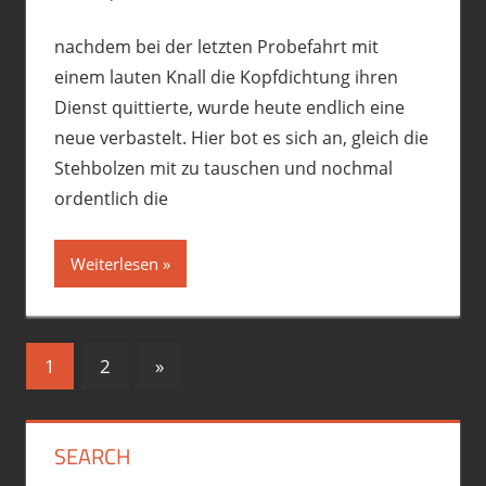
nachdem bei der letzten Probefahrt mit
einem lauten Knall die Kopfdichtung ihren
Dienst quittierte, wurde heute endlich eine
neue verbastelt. Hier bot es sich an, gleich die
Stehbolzen mit zu tauschen und nochmal
ordentlich die
Weiterlesen
Seitennummerierung
Nächste
1
2
»
Beiträge
der
Beiträge
SEARCH