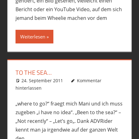
gehoert, ein Bild gesehen, vielleicht einen
Bericht oder ein YouTube Video, auf dem sich
jemand beim Wheelie machen vor dem
Weiterlesen
TO THE SEA…
24. September 2011
phil
Motorrad
Kommentar
,
R12GS
,
Touren
hinterlassen
„where to go?“ fraegt mich Mani und ich muss
zugeben „i have no idea“. „Been to the sea?“ –
„Not recently“ – „Let’s go„. Dank ADVRider
kennt man ja irgendwie auf der ganzen Welt
den