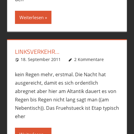
Weiterlesen
LINKSVERKEHR…
18. September 2011
phil
Allgemein
2 Kommentare
,
Motorrad
,
R12GS
,
Touren
kein Regen mehr, erstmal. Die Nacht hat
ausgereicht, damit es sich ordentlich
abregnet aber hier am Altantik dauert es von
Regen bis Regen nicht lang sagt man ((am
Nebentisch)). Das Fruehstueck ist Etap typisch
eher