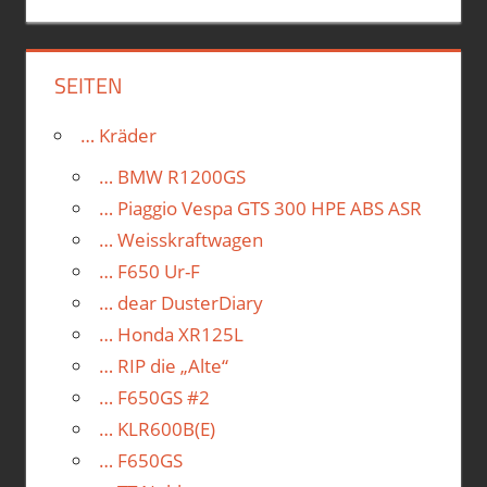
SEITEN
… Kräder
… BMW R1200GS
… Piaggio Vespa GTS 300 HPE ABS ASR
… Weisskraftwagen
… F650 Ur-F
… dear DusterDiary
… Honda XR125L
… RIP die „Alte“
… F650GS #2
… KLR600B(E)
… F650GS