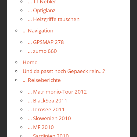
… TT Nebler
… Optiglanz
… Heizgriffe tauschen
… Navigation
… GPSMAP 278
… zumo 660
Home
Und da passt noch Gepaeck rein…?
… Reiseberichte
… Matrimonio-Tour 2012
… BlackSea 2011
… Idrosee 2011
… Slowenien 2010
… MF 2010
… Sardinien 2010