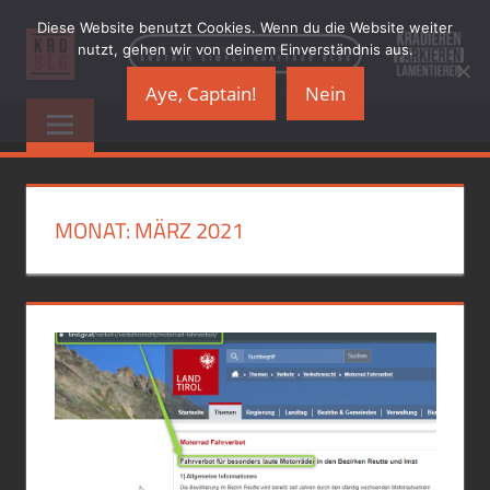
Zum
Diese Website benutzt Cookies. Wenn du die Website weiter
Inhalt
nutzt, gehen wir von deinem Einverständnis aus.
springen
Aye, Captain!
Nein
KRADBLOG.DE
…
another
&
simple
Kraftrad
PREMIUMSCHRO
Blog
MONAT:
MÄRZ 2021