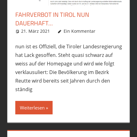
FAHRVERBOT IN TIROL NUN
DAUERHAFT…
21. März 2021
phil
Allgemein
Ein Kommentar
,
Motorrad
,
political
incorrect
,
Premiumschrott
,
R12GS
,
Roller
,
Vespa GTS300
nun ist es Offiziell, die Tiroler Landesregierung
hat Lack gesoffen. Steht quasi schwarz auf
weiss auf der Homepage und wird wie folgt
verklausuliert: Die Bevölkerung im Bezirk
Reutte wird bereits seit Jahren durch den
ständig
Weiterlesen