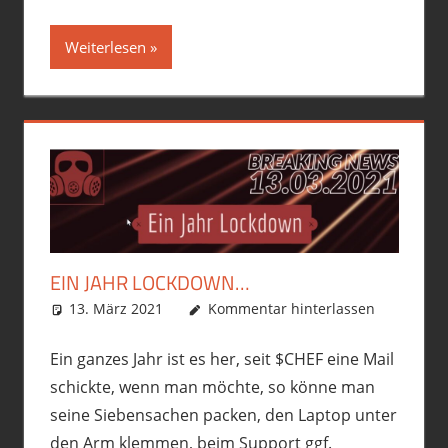
Weiterlesen
EIN JAHR LOCKDOWN…
13. März 2021
phil
Allgemein
Kommentar hinterlassen
,
political incorrect
,
Premiumschrott
Ein ganzes Jahr ist es her, seit $CHEF eine Mail
schickte, wenn man möchte, so könne man
seine Siebensachen packen, den Laptop unter
den Arm klemmen, beim Support ggf.