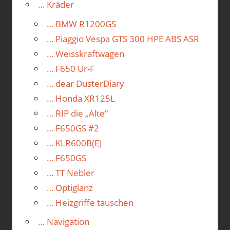
… Kräder
… BMW R1200GS
… Piaggio Vespa GTS 300 HPE ABS ASR
… Weisskraftwagen
… F650 Ur-F
… dear DusterDiary
… Honda XR125L
… RIP die „Alte“
… F650GS #2
… KLR600B(E)
… F650GS
… TT Nebler
… Optiglanz
… Heizgriffe tauschen
… Navigation