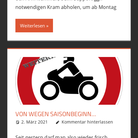
notwendigen Kram abholen, um ab Montag
Weiterlesen
VON WEGEN SAISONBEGINN…
2. März 2021
phil
Allgemein
Kommentar hinterlassen
,
political incorrect
,
Premiumschrott
Seit gestern darf man also wieder frisch