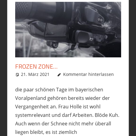
FROZEN ZONE…
21. März 2021
phil
Allgemein
Kommentar hinterlassen
,
Motorrad
,
Roller
,
Vespa GTS300
die paar schönen Tage im bayerischen
Voralpenland gehören bereits wieder der
Vergangenheit an. Frau Holle ist wohl
systemrelevant und darf Arbeiten. Blöde Kuh.
Auch wenn der Schnee nicht mehr überall
liegen bleibt, es ist ziemlich