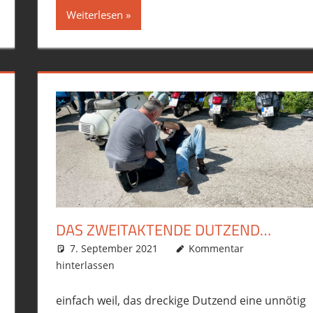
Weiterlesen
DAS ZWEITAKTENDE DUTZEND…
n
,
Vespa GTS300
7. September 2021
phil
Allgemein
Kommentar
,
Roller
,
Touren
,
hinterlassen
einfach weil, das dreckige Dutzend eine unnötig