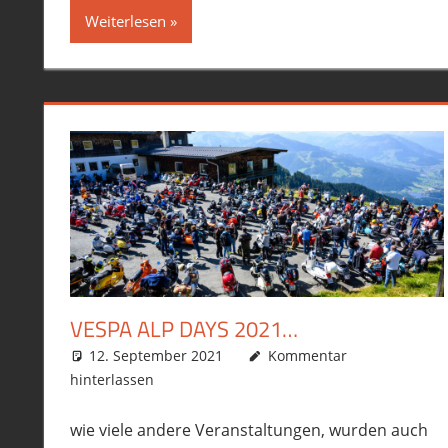
Weiterlesen
VESPA ALP DAYS 2021…
12. September 2021
phil
Allgemein
Kommentar
,
Roller
,
T4
,
Toure
hinterlassen
wie viele andere Veranstaltungen, wurden auch