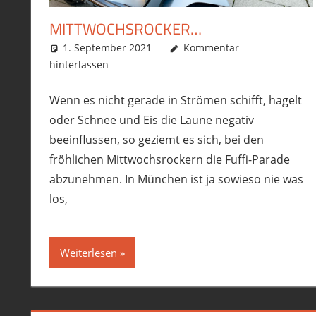
MITTWOCHSROCKER…
1. September 2021
phil
Allgemein
Kommentar
,
Roller
,
Touren
,
Ve
hinterlassen
Wenn es nicht gerade in Strömen schifft, hagelt
oder Schnee und Eis die Laune negativ
beeinflussen, so geziemt es sich, bei den
fröhlichen Mittwochsrockern die Fuffi-Parade
abzunehmen. In München ist ja sowieso nie was
los,
Weiterlesen