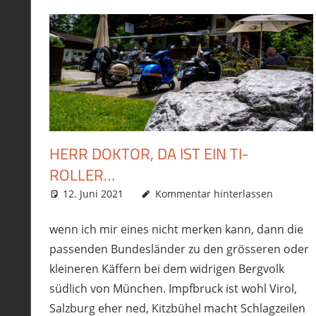
HERR DOKTOR, DA IST EIN TI-
ROLLER…
12. Juni 2021
phil
Allgemein
Kommentar hinterlassen
,
Motorrad
,
Roller
,
Toure
wenn ich mir eines nicht merken kann, dann die
passenden Bundesländer zu den grösseren oder
kleineren Käffern bei dem widrigen Bergvolk
südlich von München. Impfbruck ist wohl Virol,
Salzburg eher ned, Kitzbühel macht Schlagzeilen