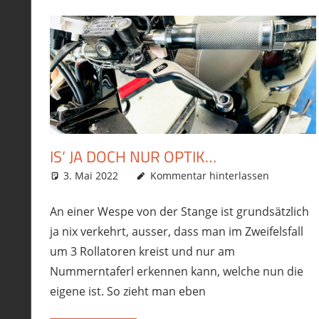
IS‘ JA DOCH NUR OPTIK…
3. Mai 2022
phil
Allgemein
Kommentar hinterlassen
,
Ausrüstung/Equipment
,
An einer Wespe von der Stange ist grundsätzlich
ja nix verkehrt, ausser, dass man im Zweifelsfall
um 3 Rollatoren kreist und nur am
Nummerntaferl erkennen kann, welche nun die
eigene ist. So zieht man eben