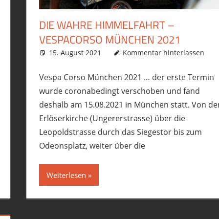
DIE WAHRE HIMMELFAHRT –
spa GTS300
VESPACORSO MÜNCHEN 2021
15. August 2021
phil
Allgemein
Kommentar hinterlassen
,
Roller
,
Touren
,
Ves
Vespa Corso München 2021 … der erste Termin
wurde coronabedingt verschoben und fand
deshalb am 15.08.2021 in München statt. Von de
Erlöserkirche (Ungererstrasse) über die
Leopoldstrasse durch das Siegestor bis zum
Odeonsplatz, weiter über die
Weiterlesen