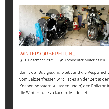
WINTERVORBEREITUNG…
Motorrad
,
Roller
1. Dezember 2021
,
Vespa GTS300
phil
Allgemein
Kommentar hinterlassen
,
Motorrad
,
Roller
damit der Bub gesund bleibt und die Vespa nicht
vom Salz zerfressen wird, ist es an der Zeit a) de
Knaben boostern zu lassen und b) den Rollator i
die Winterstube zu karren. Melde bei