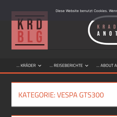
Zum
Inhalt
Diese Website benutzt Cookies. Wenn
…
springen
another
simple
Kraftrad
Blog
… KRÄDER
… REISEBERICHTE
… ABOUT A
KATEGORIE:
VESPA GTS300