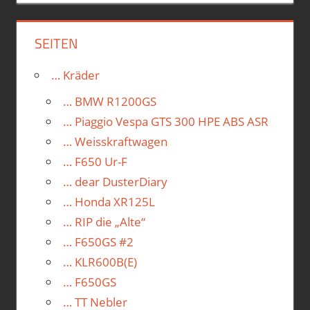
SEITEN
… Kräder
… BMW R1200GS
… Piaggio Vespa GTS 300 HPE ABS ASR
… Weisskraftwagen
… F650 Ur-F
… dear DusterDiary
… Honda XR125L
… RIP die „Alte“
… F650GS #2
… KLR600B(E)
… F650GS
… TT Nebler