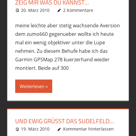
ZEIG MIR WAS DU KANNST…
20. März 2010
phil
Ausrüstung/Equipment
2 Kommentare
,
Motorrad
meine leichte aber stetig wachsende Aversion
dem zumo660 gegenueber wollte ich heute
mal ein wenig objektiver unter die Lupe
nehmen. Zu diesem Behufe habe ich das
Garmin GPSMap 278 kuerzerhand wieder
montiert. Beide auf 300
Weiterlesen
UND EWIG GRÜSST DAS SUDELFELD…
19. März 2010
phil
Motorrad
Kommentar hinterlassen
,
R12GS
,
Touren