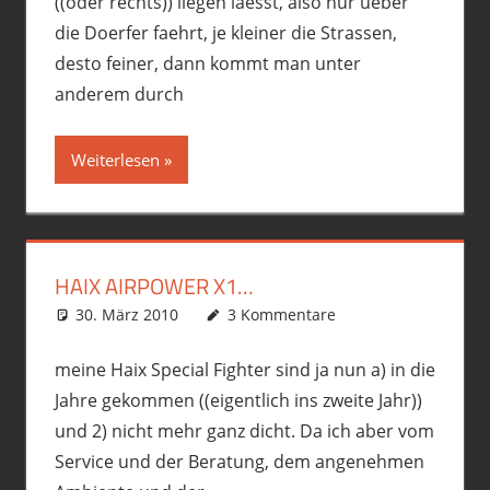
((oder rechts)) liegen laesst, also nur ueber
die Doerfer faehrt, je kleiner die Strassen,
desto feiner, dann kommt man unter
anderem durch
Weiterlesen
HAIX AIRPOWER X1…
30. März 2010
phil
Allgemein
3 Kommentare
,
Motorrad
meine Haix Special Fighter sind ja nun a) in die
Jahre gekommen ((eigentlich ins zweite Jahr))
und 2) nicht mehr ganz dicht. Da ich aber vom
Service und der Beratung, dem angenehmen