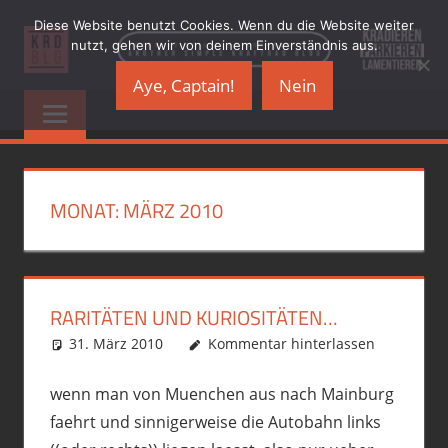
Zum
Diese Website benutzt Cookies. Wenn du die Website weiter
Inhalt
nutzt, gehen wir von deinem Einverständnis aus.
springen
Aye, Captain!
Nein
KRADBLOG.DE
…
another
&
simple
Kraftrad
PREMIUMSCHRO
Blog
MONAT:
MÄRZ 2010
RARITÄTEN UND KURIOSITÄTEN…
31. März 2010
phil
Allgemein
Kommentar hinterlassen
,
Motorrad
wenn man von Muenchen aus nach Mainburg
faehrt und sinnigerweise die Autobahn links