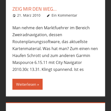
ZEIG MIR DEN WEG…
21. März 2010
phil
Ausrüstung/Equipment
Ein Kommentar
,
Premiumschrott
Man nehme den Marktfuehrer im Bereich
Zweiradnavigation, dessen
Routenplanungssoftware, das aktuellste
Kartenmaterial. Was hat man? Zum einen nen
Haufen Schrott und zum anderen Garmin
Maspource 6.15.11 mit City Navigator
2010.30c 13.31. Klingt spannend. Ist es
Weiterlesen