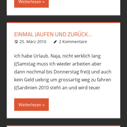
Weiterlesen
EINMAL JAUFEN UND ZURÜCK…
25. März 2010
phil
Motorrad
2 Kommentare
,
R12GS
,
Touren
ich habe Urlaub. Naja, nicht wirklich lang
((Samstag muss ich wieder arbeiten aber
dann nochmal bis Donnerstag frei)) und auch
kein Geld uebrig um grossartig weg zu fahren
((Sardinien 2010 steht an und wird teuer
Weiterlesen