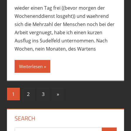
wieder einen Tag frei ((bevor morgen der
Wochenenddienst losgeht)) und waehrend
sich die Mehrzahl der Menschen noch bei der
Arbeit vergnuegt, habe ich einen kurzen
Ausflug ins Sudelfeld unternommen. Nach
Wochen, nein Monaten, des Wartens
Weiterlesen
Seitennummerierung
Nächste
1
2
3
»
Beiträge
der
Beiträge
SEARCH