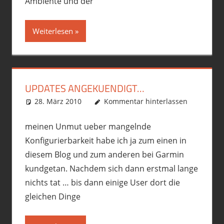
Ambiente und der
Weiterlesen
UPDATES ANGEKUENDIGT…
28. März 2010
phil
Ausrüstung/Equipment
Kommentar hinterlassen
meinen Unmut ueber mangelnde
Konfigurierbarkeit habe ich ja zum einen in
diesem Blog und zum anderen bei Garmin
kundgetan. Nachdem sich dann erstmal lange
nichts tat … bis dann einige User dort die
gleichen Dinge