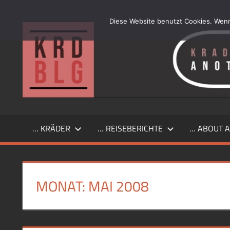
Zum
Inhalt
Diese Website benutzt Cookies. Wenn
…
springen
another
simple
Kraftrad
Blog
… KRÄDER
… REISEBERICHTE
… ABOUT A
MONAT:
MAI 2008