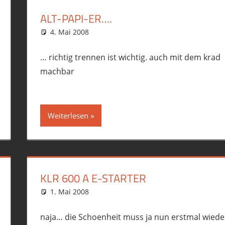
ALT-PAPI-ER….
4. Mai 2008
phil
Allgemein
… richtig trennen ist wichtig. auch mit dem krad
machbar
Weiterlesen
KLR 600 A E-STARTER
1. Mai 2008
phil
Allgemein
,
KLR 600 B(E)
naja… die Schoenheit muss ja nun erstmal wiede