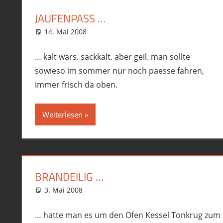
JAUFENPASS …
14. Mai 2008
phil
Allgemein
,
R12GS
,
Touren
… kalt wars. sackkalt. aber geil. man sollte
sowieso im sommer nur noch paesse fahren,
immer frisch da oben.
Weiterlesen
BRANDEILIG …
3. Mai 2008
phil
Allgemein
… hatte man es um den Ofen Kessel Tonkrug zum