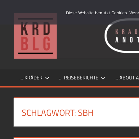
Zum
Inhalt
Diese Website benutzt Cookies. Wenn
…
springen
another
simple
Kraftrad
Blog
… KRÄDER
… REISEBERICHTE
… ABOUT A
SCHLAGWORT:
SBH