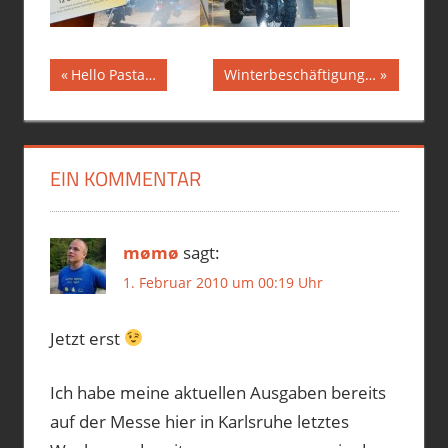
Beitragsnavigation
2010
Vorheriger
Nächster
Hello Pasta…
Winterbeschäftigung…
Beitrag:
Beitrag:
KATALOG
NEUHEITEN
REISEAUSRÜSTUNG
EIN KOMMENTAR
REISEENDURO
TOURATECH
mømø
sagt:
1. Februar 2010 um 00:19 Uhr
Jetzt erst
Ich habe meine aktuellen Ausgaben bereits
auf der Messe hier in Karlsruhe letztes