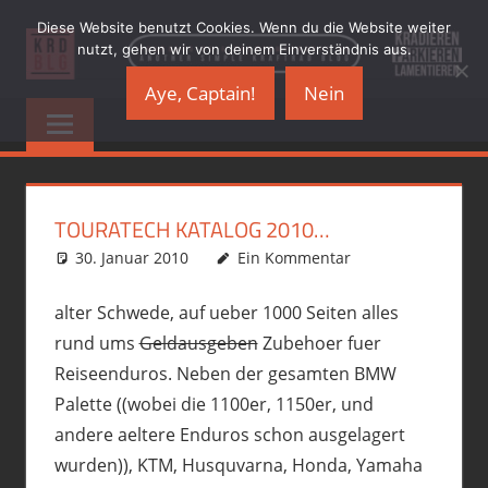
Zum
Diese Website benutzt Cookies. Wenn du die Website weiter
Inhalt
nutzt, gehen wir von deinem Einverständnis aus.
springen
Aye, Captain!
Nein
KRADBLOG.DE
…
another
&
simple
Kraftrad
PREMIUMSCHRO
Blog
TOURATECH KATALOG 2010…
30. Januar 2010
phil
Allgemein
Ein Kommentar
,
Motorrad
alter Schwede, auf ueber 1000 Seiten alles
rund ums
Geldausgeben
Zubehoer fuer
Reiseenduros. Neben der gesamten BMW
Palette ((wobei die 1100er, 1150er, und
andere aeltere Enduros schon ausgelagert
wurden)), KTM, Husquvarna, Honda, Yamaha