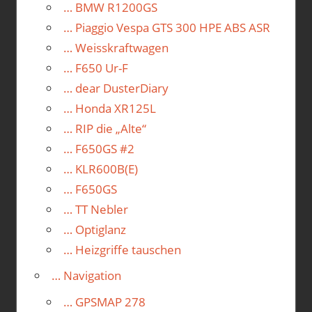
… BMW R1200GS
… Piaggio Vespa GTS 300 HPE ABS ASR
… Weisskraftwagen
… F650 Ur-F
… dear DusterDiary
… Honda XR125L
… RIP die „Alte“
… F650GS #2
… KLR600B(E)
… F650GS
… TT Nebler
… Optiglanz
… Heizgriffe tauschen
… Navigation
… GPSMAP 278