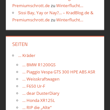
Premiumschrott.de
zu
Winterflucht…
Sissi Bay, Yay or Nay?… – KradBlog.de &
Premiumschrott.de
zu
Winterflucht…
SEITEN
… Kräder
… BMW R1200GS
… Piaggio Vespa GTS 300 HPE ABS ASR
… Weisskraftwagen
… F650 Ur-F
… dear DusterDiary
… Honda XR125L
… RIP die „Alte“