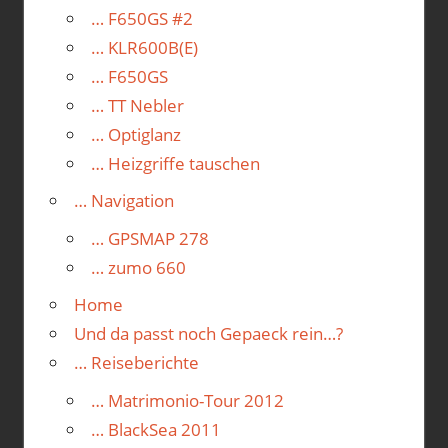
… F650GS #2
… KLR600B(E)
… F650GS
… TT Nebler
… Optiglanz
… Heizgriffe tauschen
… Navigation
… GPSMAP 278
… zumo 660
Home
Und da passt noch Gepaeck rein…?
… Reiseberichte
… Matrimonio-Tour 2012
… BlackSea 2011