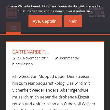
Zum
Diese Website benutzt Cookies. Wenn du die Website weiter
Inhalt
nutzt, gehen wir von deinem Einverständnis aus.
springen
Aye, Captain!
Nein
KRADBLOG.DE
…
another
&
simple
Kraftrad
PREMIUMSCHRO
Blog
GARTENARBEIT…
24. November 2011
phil
Nanoaquaristik
Kommentar
hinterlassen
ich weiss, von Mopped ueber Dienstreisen,
hin zum Nanoaquaristikblog. Das wird mit
Sicherheit wieder anders. Aber irgendwie
muss ich mich ueber die drohende Eiszeit
retten und dafuer ist so ein Cube voll Wasser