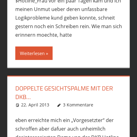
$Hotline_Frau vor ein paar Tagen kam und ich
meinen Unmut ueber deren unfassbare
Logikprobleme kund geben konnte, schneit
gestern noch ein Schreiben rein. Wie man sich
erinnern moechte, hatte
Weiterlesen
DOPPELTE GESICHTSPALME MIT DER
DKB…
22. April 2013
phil
Allgemein
3 Kommentare
,
Premiumschrott
eben erreichte mich ein „Vorgesetzter“ der
schroffen aber dafuer auch unheimlich