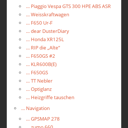
… Piaggio Vespa GTS 300 HPE ABS ASR
… Weisskraftwagen
… F650 Ur-F
… dear DusterDiary
… Honda XR125L
… RIP die „Alte“
… F650GS #2
… KLR600B(E)
… F650GS
… TT Nebler
… Optiglanz
… Heizgriffe tauschen
… Navigation
… GPSMAP 278
… zumo 660