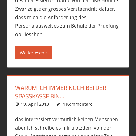
desinteressierten Dame von der DKB Hotline.
Zwar zeigte er grosses Verstaendnis dafuer,
dass mich die Anforderung des
Personalausweises zum Behufe der Pruefung
ob Lieschen
Weiterlesen
WARUM ICH IMMER NOCH BEI DER
SPASSKASSE BIN…
19. April 2013
phil
Allgemein
4 Kommentare
,
Premiumschrott
das interessiert vermutlich keinen Menschen
aber ich schreibe es mir trotzdem von der