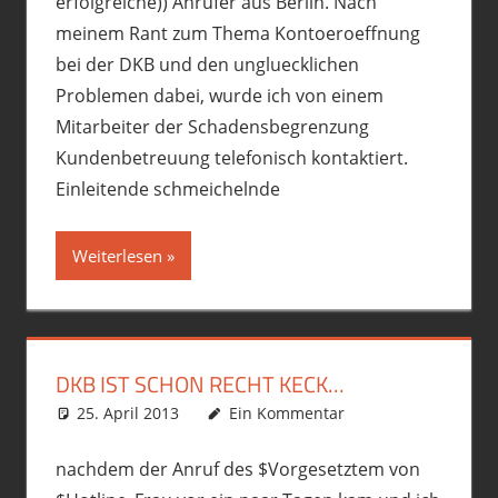
erfolgreiche)) Anrufer aus Berlin. Nach
meinem Rant zum Thema Kontoeroeffnung
bei der DKB und den ungluecklichen
Problemen dabei, wurde ich von einem
Mitarbeiter der Schadensbegrenzung
Kundenbetreuung telefonisch kontaktiert.
Einleitende schmeichelnde
Weiterlesen
DKB IST SCHON RECHT KECK…
25. April 2013
phil
Allgemein
Ein Kommentar
,
Premiumschrott
nachdem der Anruf des $Vorgesetztem von