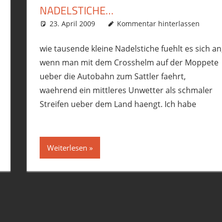
NADELSTICHE…
t
,
Motorrad
,
R12GS
23. April 2009
phil
Allgemein
Kommentar hinterlassen
,
Motorrad
,
R12GS
wie tausende kleine Nadelstiche fuehlt es sich an
wenn man mit dem Crosshelm auf der Moppete
ueber die Autobahn zum Sattler faehrt,
waehrend ein mittleres Unwetter als schmaler
Streifen ueber dem Land haengt. Ich habe
Weiterlesen