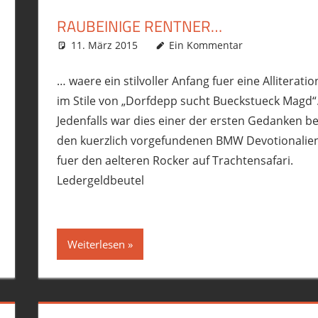
RAUBEINIGE RENTNER…
11. März 2015
phil
Allgemein
Ein Kommentar
,
Ausrüstung/Equipm
t
,
Motorrad
,
R12GS
… waere ein stilvoller Anfang fuer eine Alliteratio
im Stile von „Dorfdepp sucht Bueckstueck Magd“
Jedenfalls war dies einer der ersten Gedanken be
den kuerzlich vorgefundenen BMW Devotionalie
fuer den aelteren Rocker auf Trachtensafari.
Ledergeldbeutel
Weiterlesen