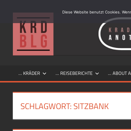
Zum
Inhalt
Diese Website benutzt Cookies. Wenn
…
springen
another
simple
Kraftrad
Blog
… KRÄDER
… REISEBERICHTE
… ABOUT A
SCHLAGWORT:
SITZBANK