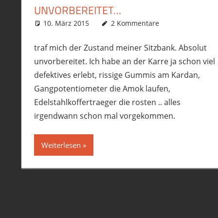
UNVORBEREITET…
10. März 2015
phil
Allgemein
2 Kommentare
,
Ausrüstung/Equipmen
traf mich der Zustand meiner Sitzbank. Absolut
unvorbereitet. Ich habe an der Karre ja schon viel
defektives erlebt, rissige Gummis am Kardan,
Gangpotentiometer die Amok laufen,
Edelstahlkoffertraeger die rosten .. alles
irgendwann schon mal vorgekommen.
Weiterlesen