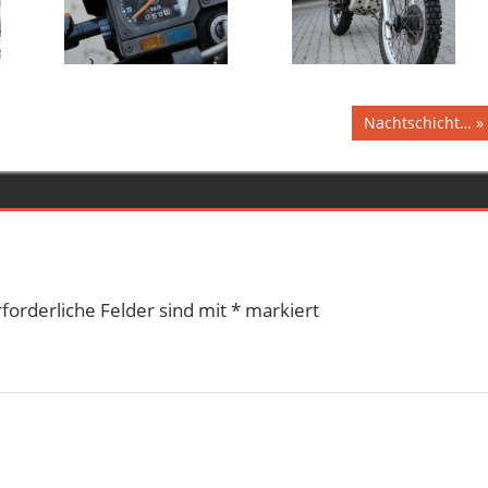
Nächster
Nachtschicht…
Beitrag:
rforderliche Felder sind mit
*
markiert