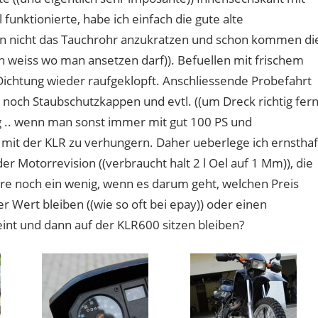
funktionierte, habe ich einfach die gute alte
en nicht das Tauchrohr anzukratzen und schon kommen di
n weiss wo man ansetzen darf)). Befuellen mit frischem
 Dichtung wieder raufgeklopft. Anschliessende Probefahrt
r noch Staubschutzkappen und evtl. ((um Dreck richtig fer
ng .. wenn man sonst immer mit gut 100 PS und
 mit der KLR zu verhungern. Daher ueberlege ich ernsthaf
r Motorrevision ((verbraucht halt 2 l Oel auf 1 Mm)), die
dere noch ein wenig, wenn es darum geht, welchen Preis
er Wert bleiben ((wie so oft bei epay)) oder einen
eint und dann auf der KLR600 sitzen bleiben?