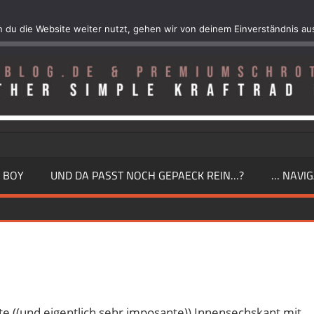
 du die Website weiter nutzt, gehen wir von deinem Einverständnis au
 BOY
UND DA PASST NOCH GEPAECK REIN…?
… NAVIG
ad
e ((und eigentlich sehr imposante)) Innensechskant mit