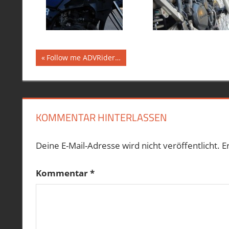
Beitragsnavigation
GABELSIMMERRING
Vorheriger
Follow me ADVRider…
Beitrag:
KLR
600
ÖL
KOMMENTAR HINTERLASSEN
Deine E-Mail-Adresse wird nicht veröffentlicht.
E
Kommentar
*