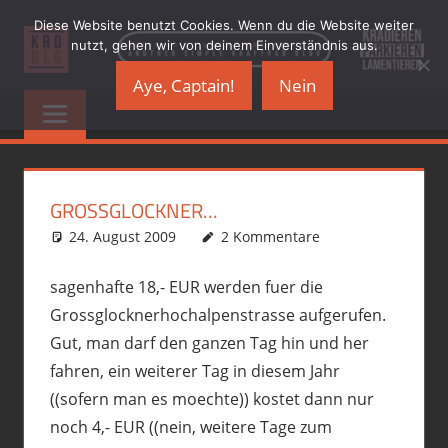
Zum
Diese Website benutzt Cookies. Wenn du die Website weiter
Inhalt
nutzt, gehen wir von deinem Einverständnis aus.
springen
Aye, Captain!
Nein
KRADBLOG.DE
…
another
&
simple
Kraftrad
PREMIUMSCHRO
Blog
GROSSGLOCKNER…
24. August 2009
phil
Motorrad
2 Kommentare
,
R12GS
,
Touren
sagenhafte 18,- EUR werden fuer die
Grossglocknerhochalpenstrasse aufgerufen.
Gut, man darf den ganzen Tag hin und her
fahren, ein weiterer Tag in diesem Jahr
((sofern man es moechte)) kostet dann nur
noch 4,- EUR ((nein, weitere Tage zum