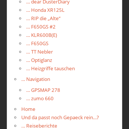
… dear DusterDiary
… Honda XR125L
… RIP die „Alte“
… F650GS #2
… KLR600B(E)
… F650GS
… TT Nebler
… Optiglanz
… Heizgriffe tauschen
… Navigation
… GPSMAP 278
… zumo 660
Home
Und da passt noch Gepaeck rein…?
… Reiseberichte