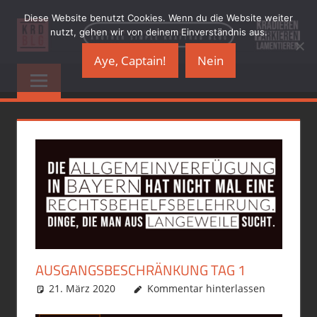
Zum
Diese Website benutzt Cookies. Wenn du die Website weiter
Inhalt
nutzt, gehen wir von deinem Einverständnis aus.
springen
Aye, Captain!
Nein
KRADBLOG.DE
…
another
&
simple
Kraftrad
PREMIUMSCHRO
Blog
AUSGANGSBESCHRÄNKUNG TAG 1
21. März 2020
phil
Allgemein
Kommentar hinterlassen
,
political incorrect