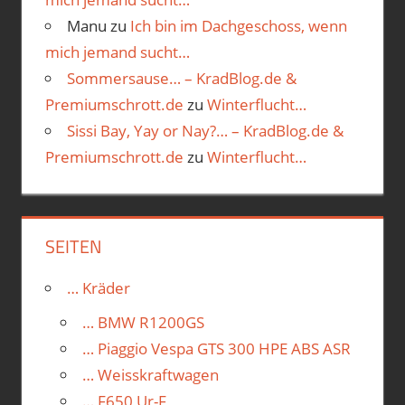
Manu
zu
Ich bin im Dachgeschoss, wenn
mich jemand sucht…
Sommersause… – KradBlog.de &
Premiumschrott.de
zu
Winterflucht…
Sissi Bay, Yay or Nay?… – KradBlog.de &
Premiumschrott.de
zu
Winterflucht…
SEITEN
… Kräder
… BMW R1200GS
… Piaggio Vespa GTS 300 HPE ABS ASR
… Weisskraftwagen
… F650 Ur-F