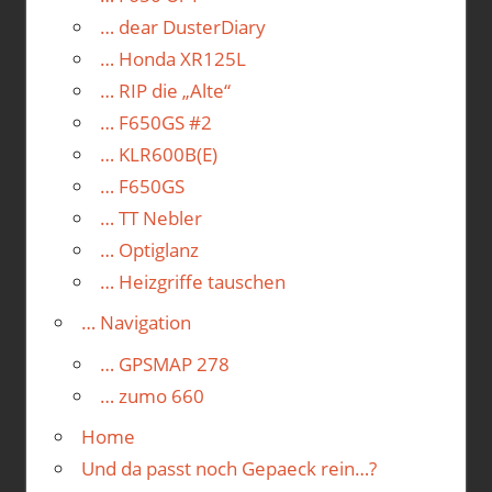
… dear DusterDiary
… Honda XR125L
… RIP die „Alte“
… F650GS #2
… KLR600B(E)
… F650GS
… TT Nebler
… Optiglanz
… Heizgriffe tauschen
… Navigation
… GPSMAP 278
… zumo 660
Home
Und da passt noch Gepaeck rein…?