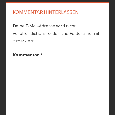
BAYERN
KOMMENTAR HINTERLASSEN
CORONA
COVID-
19
Deine E-Mail-Adresse wird nicht
EPIDEMIE
veröffentlicht.
Erforderliche Felder sind mit
KRISE
*
markiert
PANDEMIE
SARS-
Kommentar
*
COV-
2