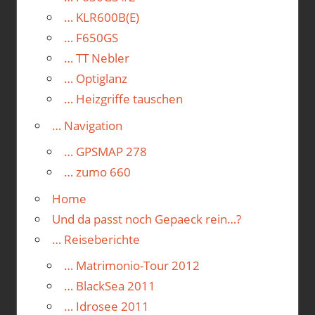
… KLR600B(E)
… F650GS
… TT Nebler
… Optiglanz
… Heizgriffe tauschen
… Navigation
… GPSMAP 278
… zumo 660
Home
Und da passt noch Gepaeck rein…?
… Reiseberichte
… Matrimonio-Tour 2012
… BlackSea 2011
… Idrosee 2011