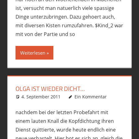
ist, versucht man natuerlich viele spassige
Dinge unterzubringen. Dazu gehoert auch,
mit diversen Kisten rumzufahren. $Kind_2 war
mit von der Partie und so
Weiterlesen
OLGA IST WIEDER DICHT…
4. September 2011
phil
Fremdgebastelt
Ein Kommentar
,
Motorrad
nachdem bei der letzten Probefahrt mit
einem lauten Knall die Kopfdichtung ihren
Dienst quittierte, wurde heute endlich eine
neue verbastelt. Hier bot es sich an, gleich die