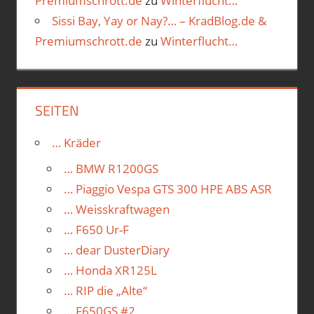
Premiumschrott.de
zu
Winterflucht…
Sissi Bay, Yay or Nay?… – KradBlog.de &
Premiumschrott.de
zu
Winterflucht…
SEITEN
… Kräder
… BMW R1200GS
… Piaggio Vespa GTS 300 HPE ABS ASR
… Weisskraftwagen
… F650 Ur-F
… dear DusterDiary
… Honda XR125L
… RIP die „Alte“
… F650GS #2