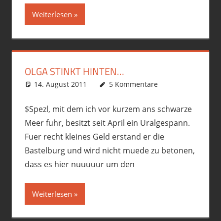
Weiterlesen
OLGA STINKT HINTEN…
14. August 2011
phil
Allgemein
5 Kommentare
,
Fremdgebastelt
,
Motorrad
$Spezl, mit dem ich vor kurzem ans schwarze
Meer fuhr, besitzt seit April ein Uralgespann.
Fuer recht kleines Geld erstand er die
Bastelburg und wird nicht muede zu betonen,
dass es hier nuuuuur um den
Weiterlesen