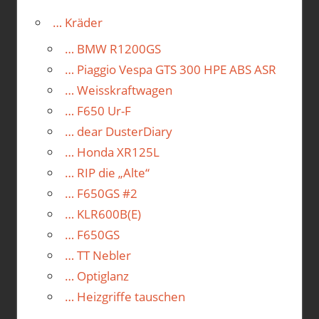
… Kräder
… BMW R1200GS
… Piaggio Vespa GTS 300 HPE ABS ASR
… Weisskraftwagen
… F650 Ur-F
… dear DusterDiary
… Honda XR125L
… RIP die „Alte“
… F650GS #2
… KLR600B(E)
… F650GS
… TT Nebler
… Optiglanz
… Heizgriffe tauschen