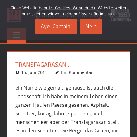
Zum
Diese Website benutzt Cookies. Wenn du die Website weiter
Inhalt
nutzt, gehen wir von deinem Einverständnis aus.
springen
Aye, Captain!
Nein
KRADBLOG.DE
…
another
&
simple
Kraftrad
PREMIUMSCHRO
Blog
TRANSFAGARASAN…
15. Juni 2011
phil
Ausrüstung/Equipment
Ein Kommentar
,
Motorrad
,
R12GS
,
Touren
ein Name wie gemalt, genauso ist auch die
Landschaft. Ich habe in meinem Leben einen
ganzen Haufen Paesse gesehen, Asphalt,
Schotter, kurvig, lahm, spannend, voll,
menschenleer aber der Transfagarasan stellt
es in den Schatten. Die Berge, das Gruen, die