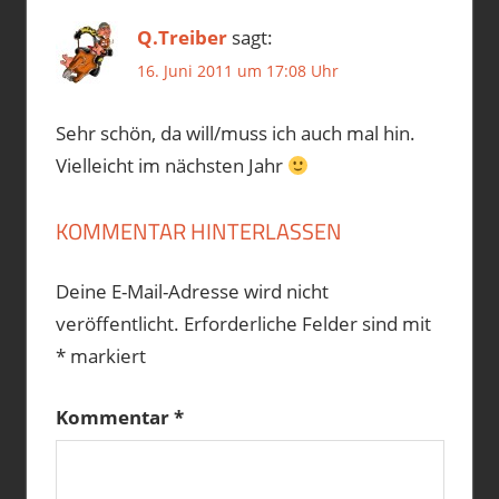
MEER
Q.Treiber
sagt:
SLOWAKEI
TOURENPLANUNG
16. Juni 2011 um 17:08 Uhr
TRANSALPINA
TRANSFAGARASAN
Sehr schön, da will/muss ich auch mal hin.
TRANSSYLVANIEN
Vielleicht im nächsten Jahr
UKRAINE
UNGARN
KOMMENTAR HINTERLASSEN
Deine E-Mail-Adresse wird nicht
veröffentlicht.
Erforderliche Felder sind mit
*
markiert
Kommentar
*