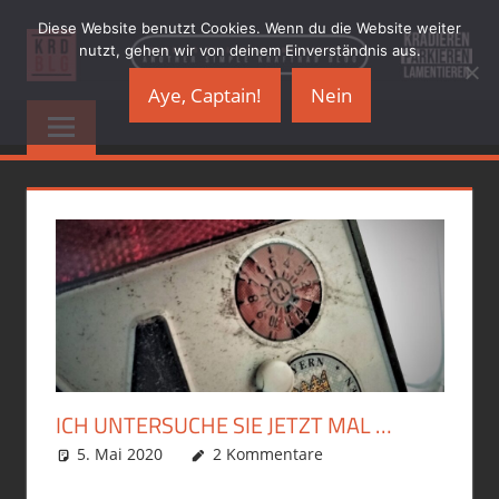
Zum
Diese Website benutzt Cookies. Wenn du die Website weiter
Inhalt
nutzt, gehen wir von deinem Einverständnis aus.
springen
Aye, Captain!
Nein
KRADBLOG.DE
…
another
&
simple
Kraftrad
PREMIUMSCHRO
Blog
ICH UNTERSUCHE SIE JETZT MAL …
5. Mai 2020
phil
Allgemein
2 Kommentare
,
Motorrad
,
R12GS