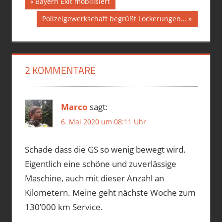
Beitragsnavigation
Vorheriger
Bayern Exit mobilisiert
Beitrag:
2022
Nächster
Polizeigewerkschaft begrüßt Lockerungen…
AU
Beitrag:
HU
KÜS
2 KOMMENTARE
MAI
R1200GS
TÜV
Marco
sagt:
6. Mai 2020 um 08:11 Uhr
Schade dass die GS so wenig bewegt wird.
Eigentlich eine schöne und zuverlässige
Maschine, auch mit dieser Anzahl an
Kilometern. Meine geht nächste Woche zum
130’000 km Service.