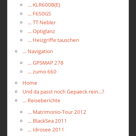
… KLR600B(E)
… F650GS
… TT Nebler
… Optiglanz
… Heizgriffe tauschen
… Navigation
… GPSMAP 278
… zumo 660
Home
Und da passt noch Gepaeck rein…?
… Reiseberichte
… Matrimonio-Tour 2012
… BlackSea 2011
… Idrosee 2011