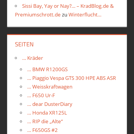
Sissi Bay, Yay or Nay?… – KradBlog.de &
Premiumschrott.de
zu
Winterflucht…
SEITEN
… Kräder
… BMW R1200GS
… Piaggio Vespa GTS 300 HPE ABS ASR
… Weisskraftwagen
… F650 Ur-F
… dear DusterDiary
… Honda XR125L
… RIP die „Alte“
… F650GS #2