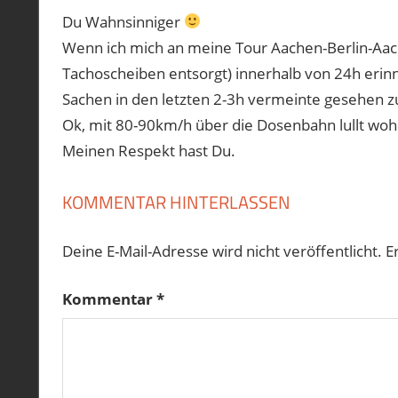
LONDON
Du Wahnsinniger
LUTON
Wenn ich mich an meine Tour Aachen-Berlin-Aache
LUXEMBOURG
Tachoscheiben entsorgt) innerhalb von 24h erinn
MOTORRADREISE
Sachen in den letzten 2-3h vermeinte gesehen z
ZOLL
Ok, mit 80-90km/h über die Dosenbahn lullt woh
Meinen Respekt hast Du.
KOMMENTAR HINTERLASSEN
Deine E-Mail-Adresse wird nicht veröffentlicht.
E
Kommentar
*