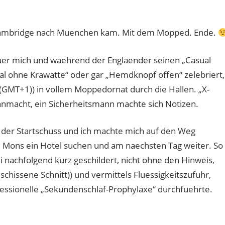
n Cambridge nach Muenchen kam. Mit dem Mopped. Ende.
 fuer mich und waehrend der Englaender seinen „Casual
l ohne Krawatte“ oder gar „Hemdknopf offen“ zelebriert,
(GMT+1)) in vollem Moppedornat durch die Hallen. „X-
 Ohnmacht, ein Sicherheitsmann machte sich Notizen.
 der Startschuss und ich machte mich auf den Weg
d Mons ein Hotel suchen und am naechsten Tag weiter. So
i nachfolgend kurz geschildert, nicht ohne den Hinweis,
chissene Schnitt)) und vermittels Fluessigkeitszufuhr,
fessionelle „Sekundenschlaf-Prophylaxe“ durchfuehrte.