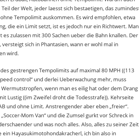
eil der Welt, jeder laesst sich bestaetigen, das zumindes
 ohne Tempolimit auskommen. Es wird empfohlen, etwa
 die ein Limit setzt, ist es jedoch nur ein Richtwert. Man
t es zulassen mit 300 Sachen ueber die Bahn knallen. Der
, versteigt sich in Phantasien, wann er wohl mal in
n wird.
 des gestrengen Tempolimits auf maximal 80 MPH ((113
 speed control“ und derlei Ueberwachung mehr, muss
ner Wermutstropfen, wenn man es eilig hat oder dem Drang
it Lustig ((im Zweifel droht die Todesstrafe)). Kehrseite
AB und ohne Limit. Anstrengender aber eben „freier“.
 „Soccer-Mom Van“ und die Zumsel gurkt vor Schreck in
erschaender und was noch alles. Also, alles zu seiner Zeit
ie ein Hayasukimotohondakracherl, ich bin also in