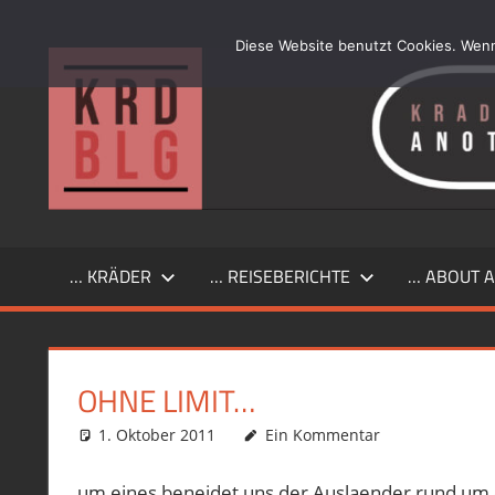
Zum
Inhalt
Diese Website benutzt Cookies. Wenn
…
springen
another
simple
Kraftrad
Blog
… KRÄDER
… REISEBERICHTE
… ABOUT A
OHNE LIMIT…
1. Oktober 2011
phil
Allgemein
Ein Kommentar
,
Motorrad
,
R12GS
,
To
um eines beneidet uns der Auslaender rund um