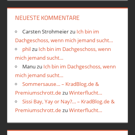
NEUESTE KOMMENTARE
Carsten Strohmeier
zu
Ich bin im
Dachgeschoss, wenn mich jemand sucht…
phil
zu
Ich bin im Dachgeschoss, wenn
mich jemand sucht…
Manu
zu
Ich bin im Dachgeschoss, wenn
mich jemand sucht…
Sommersause… – KradBlog.de &
Premiumschrott.de
zu
Winterflucht…
Sissi Bay, Yay or Nay?… – KradBlog.de &
Premiumschrott.de
zu
Winterflucht…