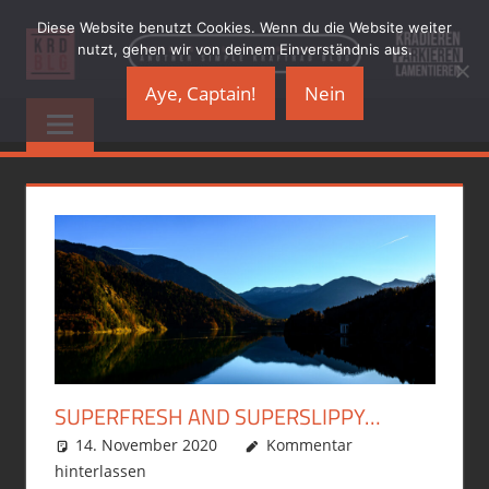
Zum
Diese Website benutzt Cookies. Wenn du die Website weiter
Inhalt
nutzt, gehen wir von deinem Einverständnis aus.
springen
Aye, Captain!
Nein
KRADBLOG.DE
…
another
&
simple
Kraftrad
PREMIUMSCHRO
Blog
SUPERFRESH AND SUPERSLIPPY…
14. November 2020
phil
Allgemein
Kommentar
,
hinterlassen
Ausrüstung/Equipment
,