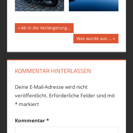
Beitragsnavigation
DEUTSCHLAND
Vorheriger
Ab in die Verlängerung…
Beitrag:
HINTERRISS
Nächster
Was wurde aus …
ÖSTERREICH
Beitrag:
SPEICHERSEE
SYLVENSTEIN
VORDERRISS
KOMMENTAR HINTERLASSEN
Deine E-Mail-Adresse wird nicht
veröffentlicht.
Erforderliche Felder sind mit
*
markiert
Kommentar
*