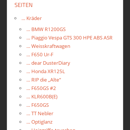
SEITEN
… Kräder
… BMW R1200GS
… Piaggio Vespa GTS 300 HPE ABS ASR
… Weisskraftwagen
… F650 Ur-F
… dear DusterDiary
… Honda XR125L
… RIP die „Alte“
… F650GS #2
… KLR600B(E)
… F650GS
… TT Nebler
… Optiglanz