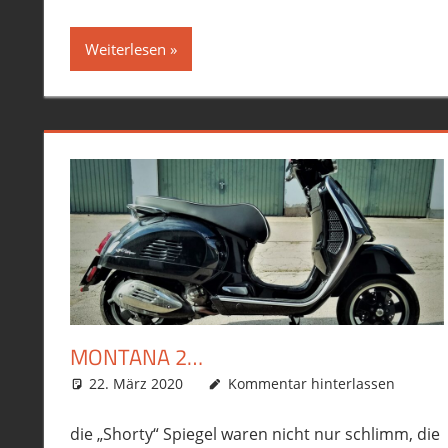
Weiterlesen
MONTANA 2…
22. März 2020
phil
Allgemein
Kommentar hinterlassen
,
Ausrüstung/Equipmen
die „Shorty“ Spiegel waren nicht nur schlimm, die