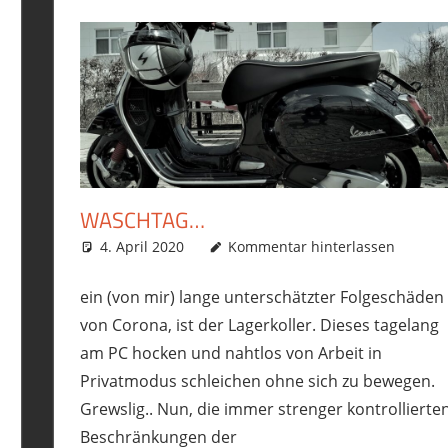
WASCHTAG…
t
,
Roller
,
Vespa GTS300
4. April 2020
phil
Allgemein
Kommentar hinterlassen
,
Ausrüstung/Equipmen
ein (von mir) lange unterschätzter Folgeschäden
von Corona, ist der Lagerkoller. Dieses tagelang
am PC hocken und nahtlos von Arbeit in
Privatmodus schleichen ohne sich zu bewegen.
Grewslig.. Nun, die immer strenger kontrollierte
Beschränkungen der