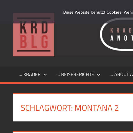
Zum
Inhalt
Diese Website benutzt Cookies. Wenn
…
springen
another
simple
Kraftrad
Blog
… KRÄDER
… REISEBERICHTE
… ABOUT A
SCHLAGWORT:
MONTANA 2